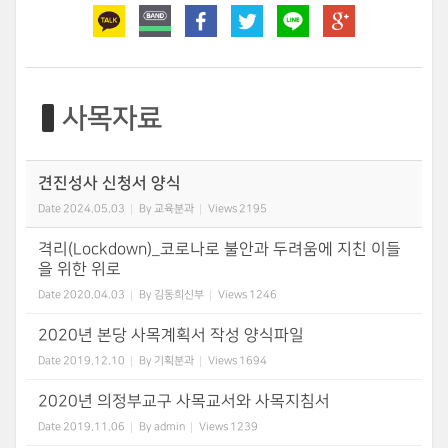
사목자료
견진성사 신청서 양식
Date
2024.05.03
By
교육분과
Views
2195
격리(Lockdown)_코로나로 불안과 두려움에 지친 이들
을 위한 위로
Date
2020.04.03
By
김동희신부
Views
1246
2020년 본당 사목계획서 작성 양식파일
Date
2019.12.10
By
기획분과
Views
1694
2020년 의정부교구 사목교서와 사목지침서
Date
2019.11.06
By
admin
Views
1239