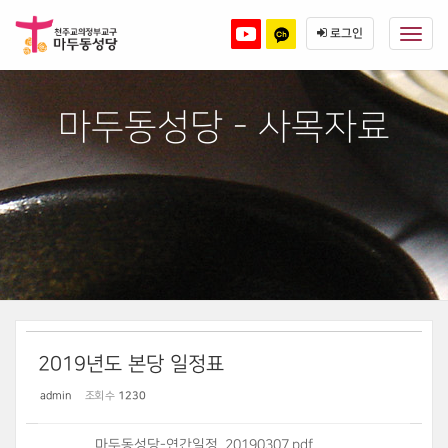
Sketchbook5, 스케치북5
Sketchbook5, 스케치북5
본
메
문
뉴
로그인
바
토
로
글
가
기
하
마두동성당 - 사목자료
기
2019년도 본당 일정표
admin
조회 수
1230
마두동성당-연간일정_20190307.pdf
,