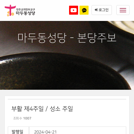
Sketchbook5, 스케치북5
Sketchbook5, 스케치북5
본
메
문
뉴
로그인
바
토
로
글
가
기
하
마두동성당 - 본당주보
기
부활 제4주일 / 성소 주일
조회 수
1007
발행일
2024-04-21