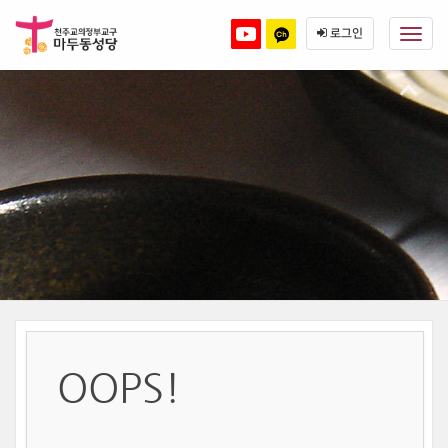
본
메
문
뉴
로그인
바
토
로
가
글
기
하
기
OOPS!