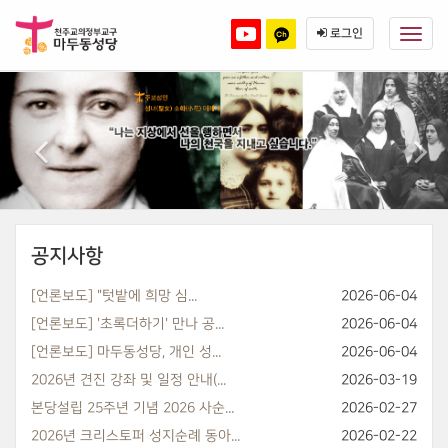
메
뉴
로그인
토
본
이
1
글
문
하
전
바
기
로
가
기
공지사항
[언론보도] "텃밭에 희망 심...
2026-06-04
[언론보도] '초록더하기' 만나 공...
2026-06-04
[언론보도] 마두동성당, 개인 성...
2026-06-04
2026년 견진 강좌 및 일정 안내(...
2026-03-19
본당설립 25주년 기념 2026 사순...
2026-02-27
2026년 크리스토퍼 성지순례 동아...
2026-02-22